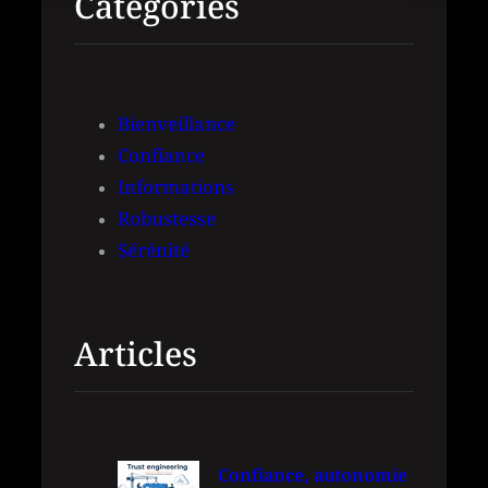
Categories
e
r
c
h
Bienveillance
e
Confiance
r
Informations
Robustesse
Sérénité
Articles
Confiance, autonomie