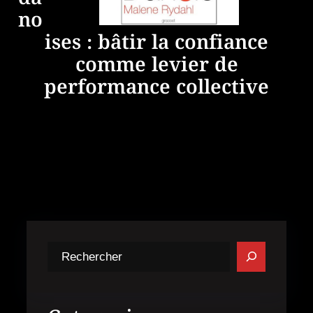
da
no
ises : bâtir la confiance
comme levier de
performance collective
R
e
c
h