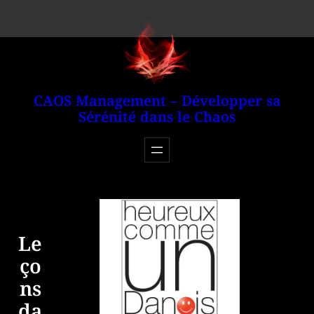
Aller
au
contenu
CAOS Management – Développer sa
Sérénité dans le Chaos
Le
ço
ns