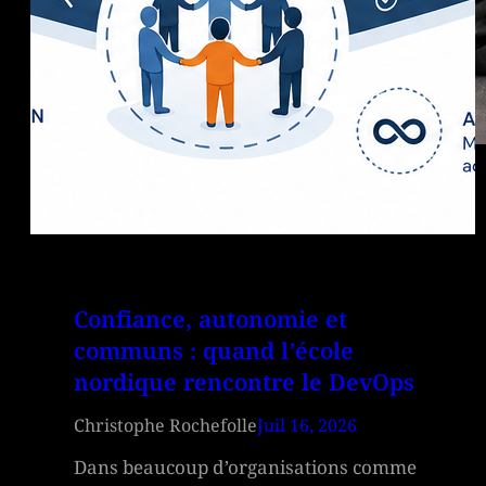
Confiance, autonomie et
communs : quand l’école
nordique rencontre le DevOps
Christophe Rochefolle
Juil 16, 2026
Dans beaucoup d’organisations comme