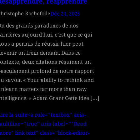
désapprendre, réapprendre
Christophe Rochefolle
Déc 24, 2025
Un des grands paradoxes de nos
arrières aujourd’hui, c’est que ce qui
nous a permis de réussir hier peut
devenir un frein demain. Dans ce
contexte, deux citations résument un
basculement profond de notre rapport
u savoir. « Your ability to rethink and
unlearn matters far more than raw
ntelligence. » Adam Grant Cette idée […]
ire la suite<a role="textbox" aria-
multiline="true" aria-label=""Read
ore" link text" class="block-editor-