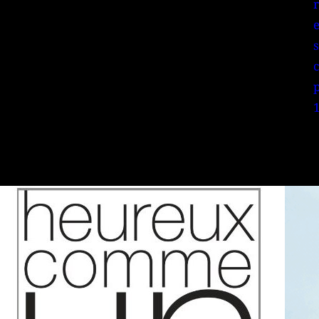
r
s
c