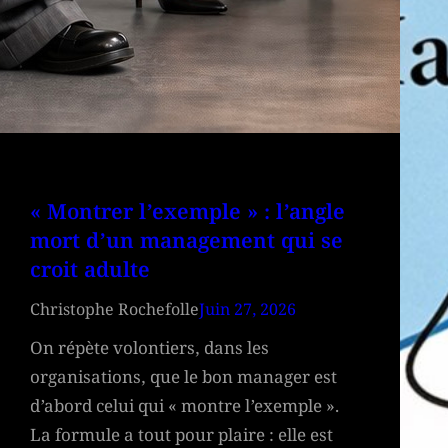
« Montrer l’exemple » : l’angle
mort d’un management qui se
croit adulte
Christophe Rochefolle
Juin 27, 2026
On répète volontiers, dans les
organisations, que le bon manager est
d’abord celui qui « montre l’exemple ».
La formule a tout pour plaire : elle est