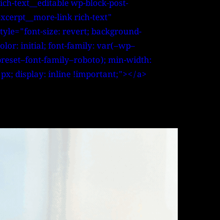
ich-text__editable wp-block-post-
excerpt__more-link rich-text"
tyle="font-size: revert; background-
olor: initial; font-family: var(–wp–
preset–font-family–roboto); min-width:
1px; display: inline !important;"></a>