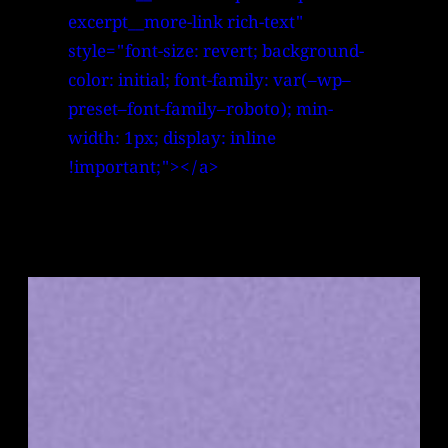
excerpt__more-link rich-text"
style="font-size: revert; background-
color: initial; font-family: var(–wp–
preset–font-family–roboto); min-
width: 1px; display: inline
!important;"></a>