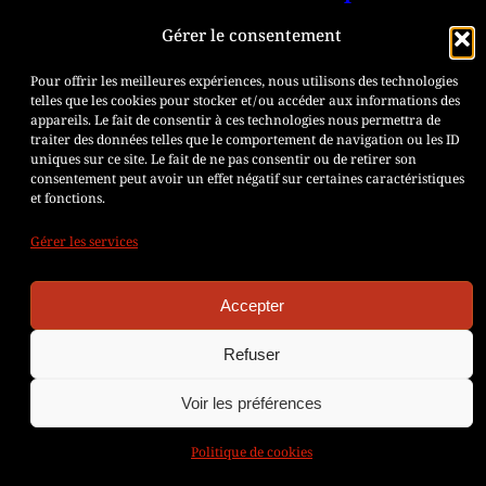
les entreprises
Gérer le consentement
Christophe Rochefolle
Oct 22, 2025
Pour offrir les meilleures expériences, nous utilisons des technologies
telles que les cookies pour stocker et/ou accéder aux informations des
Dans un contexte professionnel
appareils. Le fait de consentir à ces technologies nous permettra de
marqué par la montée de l’anxiété, du
traiter des données telles que le comportement de navigation ou les ID
uniques sur ce site. Le fait de ne pas consentir ou de retirer son
désengagement et des
consentement peut avoir un effet négatif sur certaines caractéristiques
transformations rapides du travail, la
et fonctions.
confiance apparaît aujourd’hui
Gérer les services
comme l’un des piliers invisibles de la
santé mentale en entreprise. Loin
Accepter
d’être un simple enjeu relationnel, elle
Refuser
constitue un levier stratégique de
performance durable — autant
Voir les préférences
individuel que collectif. La confiance,
socle […]
Politique de cookies