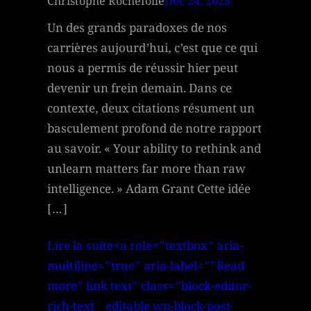
Christophe Rochefolle
Déc 24, 2025
Un des grands paradoxes de nos
carrières aujourd’hui, c’est que ce qui
nous a permis de réussir hier peut
devenir un frein demain. Dans ce
contexte, deux citations résument un
basculement profond de notre rapport
au savoir. « Your ability to rethink and
unlearn matters far more than raw
intelligence. » Adam Grant Cette idée
[…]
Lire la suite<a role="textbox" aria-
multiline="true" aria-label=""Read
more" link text" class="block-editor-
rich-text__editable wp-block-post-